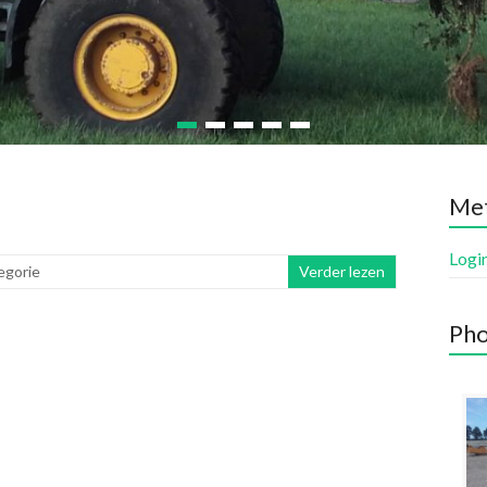
Me
Logi
egorie
Verder lezen