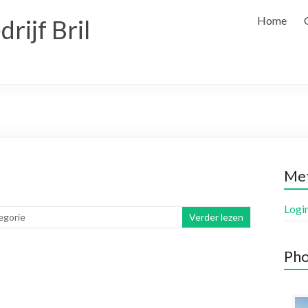
Home
rijf Bril
Me
Logi
egorie
Verder lezen
Pho